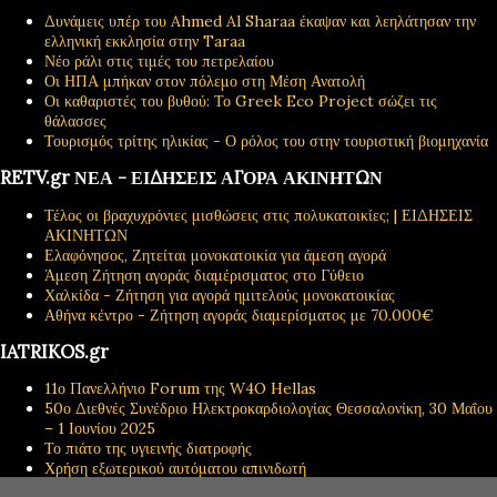
Δυνάμεις υπέρ του Ahmed Al Sharaa έκαψαν και λεηλάτησαν την
ελληνική εκκλησία στην Taraa
Νέο ράλι στις τιμές του πετρελαίου
Οι ΗΠΑ μπήκαν στον πόλεμο στη Μέση Ανατολή
Οι καθαριστές του βυθού: Το Greek Eco Project σώζει τις
θάλασσες
Τουρισμός τρίτης ηλικίας - Ο ρόλος του στην τουριστική βιομηχανία
RETV.gr ΝΕΑ - ΕΙΔΗΣΕΙΣ ΑΓΟΡΑ ΑΚΙΝΗΤΩΝ
Τέλος οι βραχυχρόνιες μισθώσεις στις πολυκατοικίες; | ΕΙΔΗΣΕΙΣ
ΑΚΙΝΗΤΩΝ
Ελαφόνησος, Ζητείται μονοκατοικία για άμεση αγορά
Άμεση Ζήτηση αγοράς διαμέρισματος στο Γύθειο
Χαλκίδα - Ζήτηση για αγορά ημιτελούς μονοκατοικίας
Αθήνα κέντρο - Ζήτηση αγοράς διαμερίσματος με 70.000€
IATRIKOS.gr
11ο Πανελλήνιο Forum της W4O Hellas
50ο Διεθνές Συνέδριο Ηλεκτροκαρδιολογίας Θεσσαλονίκη, 30 Μαΐου
– 1 Ιουνίου 2025
Το πιάτο της υγιεινής διατροφής
Χρήση εξωτερικού αυτόματου απινιδωτή
Πώς να σώσεις ένα ΠΑΙΔΙ σε καρδιακή ανακοπή; Paediatric BLS