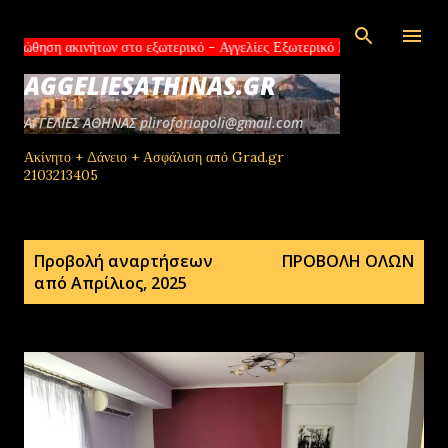
Μετάβαση στο κύριο περιεχόμενο
ακινήτων στο εξωτερικό - Αγγελίες Εξωτερικό Μεσίτες Εξωτερικού Καταχω
AGGELIESATHINAS.GR
ΑΓΓΕΛΙΕΣ ΑΘΗΝΑΣ pliroforiopoli@gmail.com
Ακίνητο + Δάνειο + Ασφάλιση από Grad.gr
2103213405
Α
Προβολή αναρτήσεων
ΠΡΟΒΟΛΉ ΌΛΩΝ
ν
από Απρίλιος, 2025
α
ρ
τ
ή
σ
ε