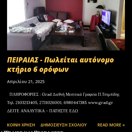
ι
ς
ΠΕΙΡΑΙΑΣ - Πωλείται αυτόνομο
κτήριο 6 ορόφων
Απριλίου 21, 2025
ΠΛΗΡΟΦΟΡΙΕΣ : Grad Διεθνή Μεσιτικά Γραφεία Π.Τσιμπίδης
Τηλ. 2103213405, 2731026001, 6980447385 www.grad.gr
ΔΕΙΤΕ ΑΝΑΛΥΤΙΚΑ - ΠΑΤΗΣΤΕ ΕΔΩ
ΚΟΙΝΉ ΧΡΉΣΗ
ΔΗΜΟΣΊΕΥΣΗ ΣΧΟΛΊΟΥ
READ MORE »