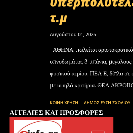
υπερπολυτελέ
τ
ή
τ.μ
σ
ε
Αυγούστου 01, 2025
ι
ΑΘΗΝΑ, πωλείται αριστοκρατικό δ
ς
υπνοδωμάτια, 3 μπάνια, μεγάλους
φυσικού αερίου, ΠΕΑ Ε, δίπλα σε 
με υψηλά κριτήρια. ΘΕΑ ΑΚΡ
ΠΛΗΡΟΦΟΡΙΕΣ : 2103213405, 2
ΚΟΙΝΉ ΧΡΉΣΗ
ΔΗΜΟΣΊΕΥΣΗ ΣΧΟΛΊΟΥ
Μεσιτικά Γραφεία Αθήνα, Τρίπολ
ΑΓΓΕΛΙΕΣ ΚΑΙ ΠΡΟΣΦΟΡΕΣ