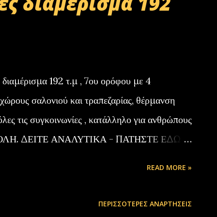
ς διαμέρισμα 192
ιαμέρισμα 192 τ.μ , 7ου ορόφου με 4
 χώρους σαλονιού και τραπεζαρίας, θέρμανση
όλες τις συγκοινωνίες , κατάλληλο για ανθρώπους
ΟΠΟΛΗ. ΔΕΙΤΕ ΑΝΑΛΥΤΙΚΑ - ΠΑΤΗΣΤΕ ΕΔΩ
731026001, 6980447385 Grad Διεθνή
READ MORE »
η, Σπάρτη Π.Τσιμπίδης www.grad.gr
ΠΕΡΙΣΣΌΤΕΡΕΣ ΑΝΑΡΤΉΣΕΙΣ