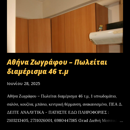
Αθήνα Ζωγράφου – Πωλείται
διαμέρισμα 46 τ.μ
Ιουνίου 28, 2025
Αθήνα Ζωγράφου – Πωλείται διαμέρισμα 46 τ.μ, 1 υπνωδομάτιο,
σαλόνι, κουζίνα, μπάνιο, κεντρική θέρμανση, ανακαινισμένο, ΠΕΑ Δ.
ΔΕΙΤΕ ΑΝΑΛΥΤΙΚΑ - ΠΑΤΗΣΤΕ ΕΔΩ ΠΛΗΡΟΦΟΡΙΕΣ :
2103213405, 2731026001, 6980447385 Grad Διεθνή Μεσιτικά
Γραφεία Αθήνα, Τρίπολη, Σπάρτη Π.Τσιμπίδης www.grad.gr