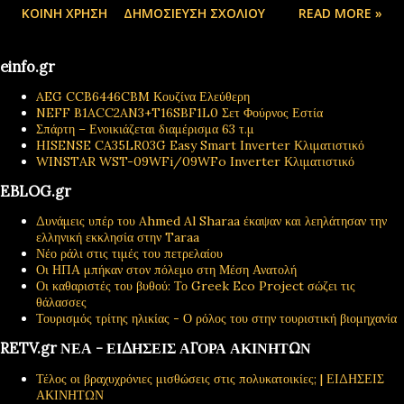
ΚΟΙΝΉ ΧΡΉΣΗ
ΔΗΜΟΣΊΕΥΣΗ ΣΧΟΛΊΟΥ
READ MORE »
einfo.gr
AEG CCB6446CBM Κουζίνα Ελεύθερη
NEFF B1ACC2AN3+T16SBF1L0 Σετ Φούρνος Εστία
Σπάρτη – Ενοικιάζεται διαμέρισμα 63 τ.μ
HISENSE CA35LR03G Easy Smart Inverter Κλιματιστικό
WINSTAR WST-09WFi/09WFo Inverter Κλιματιστικό
EBLOG.gr
Δυνάμεις υπέρ του Ahmed Al Sharaa έκαψαν και λεηλάτησαν την
ελληνική εκκλησία στην Taraa
Νέο ράλι στις τιμές του πετρελαίου
Οι ΗΠΑ μπήκαν στον πόλεμο στη Μέση Ανατολή
Οι καθαριστές του βυθού: Το Greek Eco Project σώζει τις
θάλασσες
Τουρισμός τρίτης ηλικίας - Ο ρόλος του στην τουριστική βιομηχανία
RETV.gr ΝΕΑ - ΕΙΔΗΣΕΙΣ ΑΓΟΡΑ ΑΚΙΝΗΤΩΝ
Τέλος οι βραχυχρόνιες μισθώσεις στις πολυκατοικίες; | ΕΙΔΗΣΕΙΣ
ΑΚΙΝΗΤΩΝ