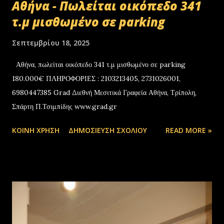
Αθήνα - Πωλείται οικόπεδο 341
τ.μ μισθωμένο σε parking
Σεπτεμβρίου 18, 2025
Αθήνα, πωλείται οικόπεδο 341 τ.μ μισθωμένο σε parking
180.000€ ΠΛΗΡΟΦΟΡΙΕΣ : 2103213405, 2731026001,
6980447385 Grad Διεθνή Μεσιτικά Γραφεία Αθήνα, Τρίπολη,
Σπάρτη Π.Τσιμπίδης www.grad.gr
ΚΟΙΝΉ ΧΡΉΣΗ
ΔΗΜΟΣΊΕΥΣΗ ΣΧΟΛΊΟΥ
READ MORE »