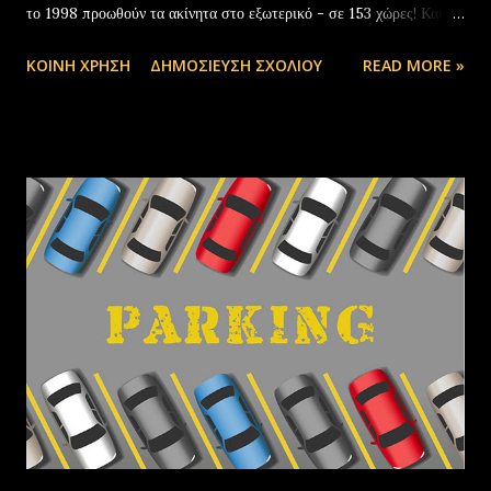
το 1998 προωθούν τα ακίνητα στο εξωτερικό - σε 153 χώρες! Και
μπορούν να υποστηρίξουν ολικά την αγoρά, πώληση, ενοικίαση,
ΚΟΙΝΉ ΧΡΉΣΗ
ΔΗΜΟΣΊΕΥΣΗ ΣΧΟΛΊΟΥ
READ MORE »
αντιπαροχή, ανταλλαγή, διαχείριση, εκτίμηση, δανειοδότηση,
ασφάλιση ενός ακινήτου, με τη συνεργασία μηχανικών,
συμβολαιογράφων, δικηγόρων, τεχνικών, λογιστών, τραπεζών και
ασφαλιστικών εταιριών. Παράλληλα παρέχουν μια ολοκληρωμένη
διαφημιστική στρατηγική για το ακίνητό σας, καθώς ο Π.Τσιμπίδης
έχει σπουδές σε διαφήμιση, marketing, δημοσιογραφία,
κτηματομεσιτικά και κατέχει ακαδημαϊκή πιστοποίηση στις
εκτιμήσεις ακινήτων. -Είμαστε Μέλη 2 Διεθνών Οργανισμών
-Συμμετέχουμε σε Διεθνή Συνέδρια και Εκθέσεις -Είμαστε Μέλη 2
Διεθνών Οργανισμών -Συμμετέχουμε σε Διεθνή Συνέδρια και
Εκθέσεις -H Grad έχει 5 πολύγλωσσα websites: www.grad-
group.com www.athina-realestate.gr
www.greekrealestate.gr www.b...