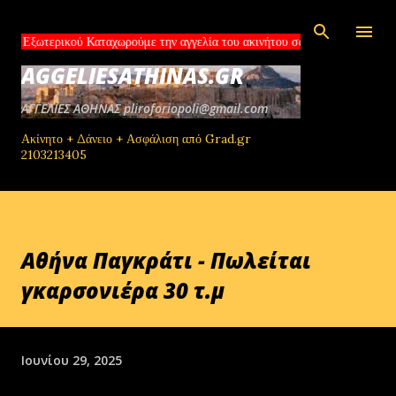
Μετάβαση στο κύριο περιεχόμενο
ού Καταχωρούμε την αγγελία του ακινήτου σας σε websites του εξωτερικο
AGGELIESATHINAS.GR
ΑΓΓΕΛΙΕΣ ΑΘΗΝΑΣ pliroforiopoli@gmail.com
Ακίνητο + Δάνειο + Ασφάλιση από Grad.gr
2103213405
Αθήνα Παγκράτι - Πωλείται
γκαρσονιέρα 30 τ.μ
Ιουνίου 29, 2025